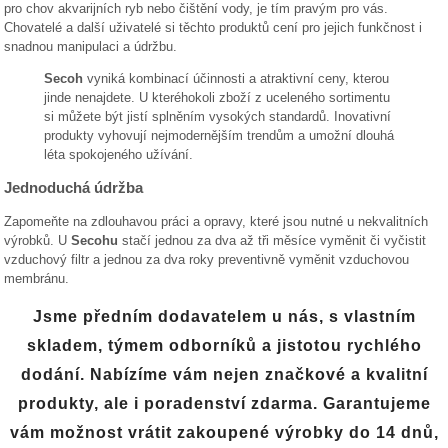
pro chov akvarijních ryb nebo čištění vody, je tím pravým pro vás.
Chovatelé a další uživatelé si těchto produktů cení pro jejich funkčnost i
snadnou manipulaci a údržbu.
Secoh
vyniká kombinací účinnosti a atraktivní ceny, kterou
jinde nenajdete. U kteréhokoli zboží z uceleného sortimentu
si můžete být jistí splněním vysokých standardů. Inovativní
produkty vyhovují nejmodernějším trendům a umožní dlouhá
léta spokojeného užívání.
Jednoduchá údržba
Zapomeňte na zdlouhavou práci a opravy, které jsou nutné u nekvalitních
výrobků. U
Secohu
stačí jednou za dva až tři měsíce vyměnit či vyčistit
vzduchový filtr a jednou za dva roky preventivně vyměnit vzduchovou
membránu.
Jsme předním dodavatelem u nás, s vlastním
skladem, týmem odborníků a jistotou rychlého
dodání. Nabízíme vám nejen značkové a kvalitní
produkty, ale i poradenství zdarma. Garantujeme
vám možnost vrátit zakoupené výrobky do 14 dnů,