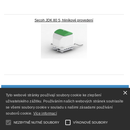
Secoh JDK 80 S, hliníkové provedení
doprava_zdarma
×
Tyto webové stránky používají soubory cookie ke zlepšení
Doprava zdarma při nákupu nad 1 499 Kč
uživatelského zážitku. Používáním našich webových stránek souhlasíte
se všemi soubory cookie v souladu s našimi zásadami používání
souborů cookie.
Více informací
NEZBYTNĚ NUTNÉ SOUBORY
VÝKONOVÉ SOUBORY