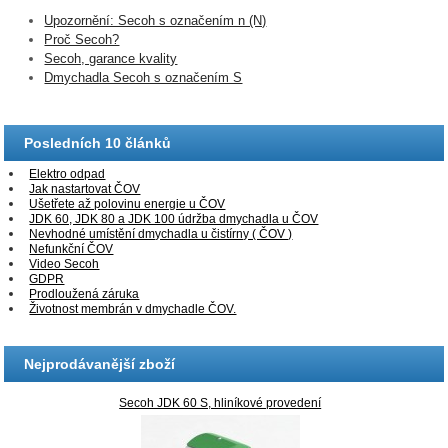
Upozornění: Secoh s označením n (N)
Proč Secoh?
Secoh, garance kvality
Dmychadla Secoh s označením S
Posledních 10 článků
Elektro odpad
Jak nastartovat ČOV
Ušetřete až polovinu energie u ČOV
JDK 60, JDK 80 a JDK 100 údržba dmychadla u ČOV
Nevhodné umístění dmychadla u čistírny ( ČOV )
Nefunkční ČOV
Video Secoh
GDPR
Prodloužená záruka
Životnost membrán v dmychadle ČOV.
Nejprodávanější zboží
Secoh JDK 60 S, hliníkové provedení