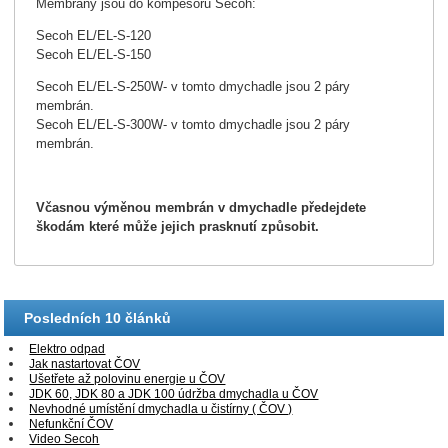
Membrány jsou do kompesorů Secoh:
Secoh EL/EL-S-120
Secoh EL/EL-S-150
Secoh EL/EL-S-250W- v tomto dmychadle jsou 2 páry
membrán.
Secoh EL/EL-S-300W- v tomto dmychadle jsou 2 páry
membrán.
Včasnou výměnou membrán v dmychadle předejdete
škodám které může jejich prasknutí způsobit.
Posledních 10 článků
Elektro odpad
Jak nastartovat ČOV
Ušetřete až polovinu energie u ČOV
JDK 60, JDK 80 a JDK 100 údržba dmychadla u ČOV
Nevhodné umístění dmychadla u čistírny ( ČOV )
Nefunkční ČOV
Video Secoh