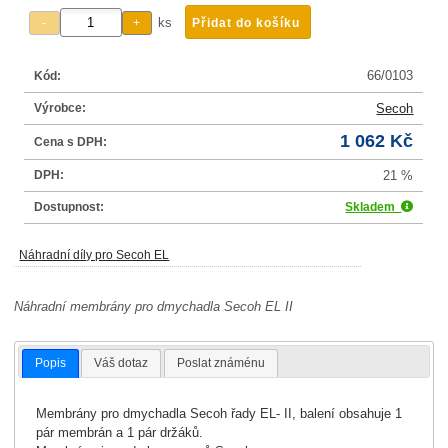
ks
66/0103
Kód:
Výrobce:
Secoh
1 062 Kč
Cena s DPH:
DPH:
21 %
Dostupnost:
Skladem
Náhradní díly pro Secoh EL
Náhradní membrány pro dmychadla Secoh EL II
Popis
Váš dotaz
Poslat známénu
Membrány pro dmychadla Secoh řady EL- II, balení obsahuje 1
pár membrán a 1 pár držáků.