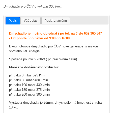
Dmychadlo pro ČOV o výkonu 300 l/min
Popis
Váš dotaz
Poslat známénu
Dmychadlo je možno objednat i po tel. na čísle 602 365 847
- Od pondělí do pátku od 9:00 do 16:00.
Dvoumotorové dmychadlo pro ČOV nové generace s nízkou
spotřebou el. energie.
Spotřeba pouhých 230W ( při pracovním tlaku)
Množství dodávaného vzduchu:
při tlaku 0 mbar 525 l/min
při tlaku 50 mbar 480 l/min
při tlaku 100 mbar 430 l/min
při tlaku 150 mbar 375 l/min
při tlaku 200 mbar 300 l/min
Výstup z dmychadla je 26mm, dmychadlo má hmotnost zhruba
18 kg.