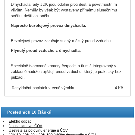
Dmychadla řady JDK jsou odolné proti dešti a povětrnostním
vlivům. Neměly by však být vystaveny přímému slunečnímu
světlu, dešti ani sněhu.
Naprosto bezolejový provoz dmychadla:
Bezolejový provoz zaručuje suchý a čistý proud vzduchu.
Plynulý proud vzduchu z dmychadla:
Speciálně tvarované komory čerpadel a tlumič integrovaný v
základně nádrže zajišťují proud vzduchu, který je prakticky bez
pulzací.
Recyklační poplatek v ceně výrobku:
4 Kč
Posledních 10 článků
Elektro odpad
Jak nastartovat ČOV
Ušetřete až polovinu energie u ČOV