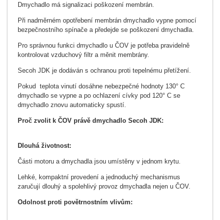
Dmychadlo má signalizaci poškození membrán.
Při nadměrném opotřebení membrán dmychadlo vypne pomocí
bezpečnostního spínače a předejde se poškození dmychadla.
Pro správnou funkci dmychadlo u ČOV je potřeba pravidelně
kontrolovat vzduchový filtr a měnit membrány.
Secoh JDK je dodáván s ochranou proti tepelnému přetížení.
Pokud teplota vinutí dosáhne nebezpečné hodnoty 130° C
dmychadlo se vypne a po ochlazení cívky pod 120° C se
dmychadlo znovu automaticky spustí.
Proč zvolit k ČOV právě dmychadlo Secoh JDK:
Dlouhá životnost:
Části motoru a dmychadla jsou umístěny v jednom krytu.
Lehké, kompaktní provedení a jednoduchý mechanismus
zaručují dlouhý a spolehlivý provoz dmychadla nejen u ČOV.
Odolnost proti povětrnostním vlivům: