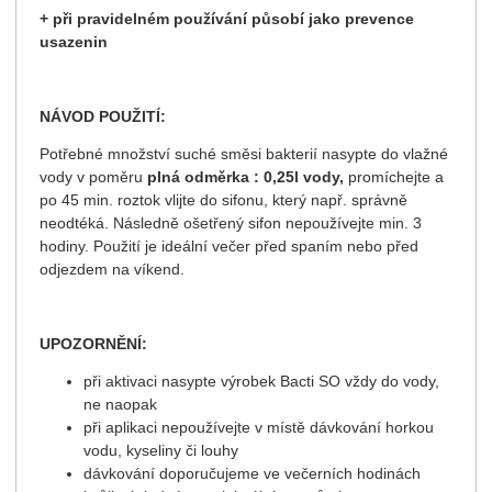
+ při pravidelném používání působí jako prevence
usazenin
NÁVOD POUŽITÍ:
Potřebné množství suché směsi bakterií nasypte do vlažné
vody v poměru
plná odměrka : 0,25l vody,
promíchejte a
po 45 min. roztok vlijte do sifonu, který např. správně
neodtéká. Následně ošetřený sifon nepoužívejte min. 3
hodiny. Použití je ideální večer před spaním nebo před
odjezdem na víkend.
UPOZORNĚNÍ:
při aktivaci nasypte výrobek Bacti SO vždy do vody,
ne naopak
při aplikaci nepoužívejte v místě dávkování horkou
vodu, kyseliny či louhy
dávkování doporučujeme ve večerních hodinách