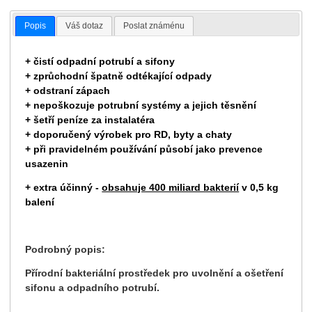
Popis
Váš dotaz
Poslat známénu
+ čistí odpadní potrubí a sifony
+ zprůchodní špatně odtékající odpady
+ odstraní zápach
+ nepoškozuje potrubní systémy a jejich těsnění
+ šetří peníze za instalatéra
+ doporučený výrobek pro RD, byty a chaty
+ při pravidelném používání působí jako prevence
usazenin
+ extra účinný -
obsahuje 400 miliard bakterií
v 0,5 kg
balení
Podrobný popis:
Přírodní bakteriální prostředek pro uvolnění a ošetření
sifonu a odpadního potrubí.