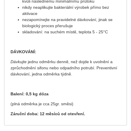
kvůli následnému minimálnímu průtoku
nikdy neaplikujte bakteriální výrobek přímo bez
aktivace
nezapomínejte na pravidelné dávkování, jinak se
biologický proces přerušuje
skladování: na suchém místě, teplota 5 - 25°C
DÁVKOVÁNÍ:
Dávkujte
jednu odměrku denně, než dojde k uvolnění a
zprůchodnění sifonu nebo odpadního potrubí. Preventivní
dávkování, jedna odměrka týdně.
Balení: 0,5 kg dóza
(plná odměrka je cca 25gr. směsi)
Záruční doba: 12 měsíců od otevření.