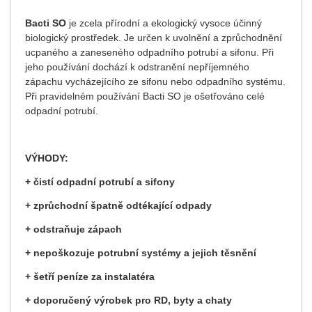
Bacti SO
je
zcela přírodní a ekologický vysoce účinný
biologický prostředek. Je určen k uvolnění a zprůchodnění
ucpaného a zaneseného odpadního potrubí a sifonu. Při
jeho používání dochází k odstranění nepříjemného
zápachu vycházejícího ze sifonu nebo odpadního systému.
Při pravidelném používání Bacti SO je ošetřováno celé
odpadní potrubí.
VÝHODY:
+
čistí odpadní potrubí a sifony
+ zprůchodní špatně odtékající odpady
+ odstraňuje zápach
+ nepoškozuje potrubní systémy a jejich těsnění
+ šetří peníze za instalatéra
+ doporučený výrobek pro RD, byty a chaty