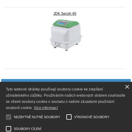
JDK Secoh 40
doprava_zdarma
×
Tyto webové stránky používají soubory cookie ke zlepšení
Doprava zdarma při nákupu nad 1 499 Kč
uživatelského zážitku. Používáním našich webových stránek souhlasíte
se všemi soubory cookie v souladu s našimi zásadami používání
souborů cookie.
Více informací
NEZBYTNĚ NUTNÉ SOUBORY
VÝKONOVÉ SOUBORY
SOUBORY CÍLENÍ