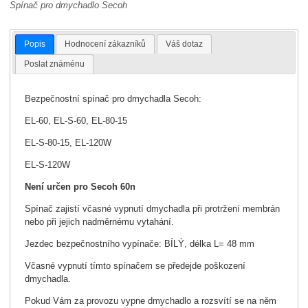
Spínač pro dmychadlo Secoh
Popis
Hodnocení zákazníků
Váš dotaz
Poslat známénu
Bezpečnostní spínač pro dmychadla Secoh:
EL-60, EL-S-60, EL-80-15
EL-S-80-15, EL-120W
EL-S-120W
Není určen pro Secoh 60n
Spínač zajistí včasné vypnutí dmychadla při protržení membrán
nebo při jejich nadměrnému vytahání.
Jezdec bezpečnostního vypínače: BÍLÝ, délka L= 48 mm
Včasné vypnutí tímto spínačem se předejde poškození
dmychadla.
Pokud Vám za provozu vypne dmychadlo a rozsvítí se na něm