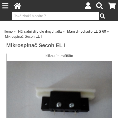
Home
Náhradní díly dle dmychadla
Mám dmychadlo EL S 60
Mikrospínač Secoh EL I
Mikrospínač Secoh EL I
kliknutím zvětšíte