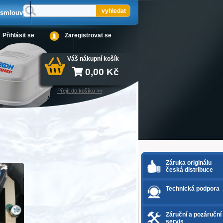
 smlouvy
Přihlásit se
Zaregistrovat se
Váš nákupní košík
0,00
Kč
Přejít do košíku >>
Záruka originálu
česká distribuce
Technická podpora
Záruční a pozáruční
servis