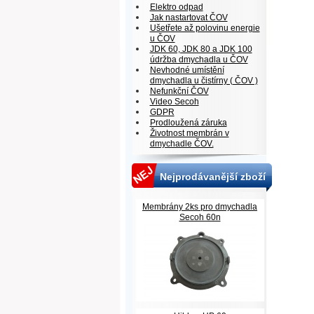
Elektro odpad
Jak nastartovat ČOV
Ušetřete až polovinu energie
u ČOV
JDK 60, JDK 80 a JDK 100
údržba dmychadla u ČOV
Nevhodné umístění
dmychadla u čistírny ( ČOV )
Nefunkční ČOV
Video Secoh
GDPR
Prodloužená záruka
Životnost membrán v
dmychadle ČOV.
Nejprodávanější zboží
Membrány 2ks pro dmychadla
Secoh 60n