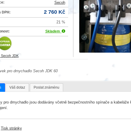
ce:
Secoh
2 760 Kč
s DPH:
21 %
pnost:
Skladem
o Secoh JDK
ívek pro dmychadlo Secoh JDK 60
s
Váš dotaz
Poslat známénu
y pro dmychadlo jsou dodávány včetně bezpečnostního spínače a kabeláže 
ojení.
|
Tisk stránky