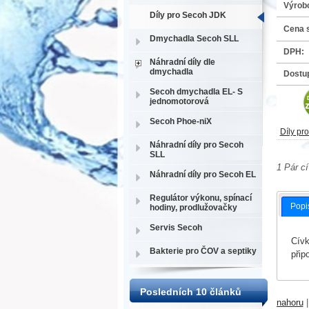
Výrob
Díly pro Secoh JDK
Cena 
Dmychadla Secoh SLL
DPH:
Náhradní díly dle
dmychadla
Dostu
Secoh dmychadla EL- S
jednomotorová
Secoh Phoe-niX
Díly pr
Náhradní díly pro Secoh
SLL
1 Pár c
Náhradní díly pro Secoh EL
Regulátor výkonu, spínací
Popi
hodiny, prodlužovačky
Servis Secoh
Cívk
Bakterie pro ČOV a septiky
přip
Posledních 10 článků
nahoru