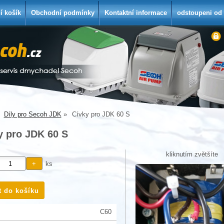
í košík
Obchodní podmínky
Kontaktní informace
odstoupeni od
Díly pro Secoh JDK
Cívky pro JDK 60 S
y pro JDK 60 S
kliknutím zvětšíte
ks
C60