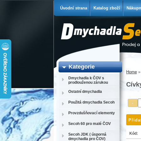
Úvodní strana
Katalog zboží
Nákupn
Kategorie
Home
Dmychadla k ČOV s
prodlouženou zárukou
Cívk
Ostatní dmychadla
Použitá dmychadla Secoh
Provzdušňovací elementy
Secoh 60 pro malé ČOV
Kód:
Secoh JDK ( úsporná
dmychadla pro ČOV)