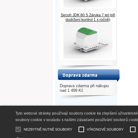
Secoh JDK 80 S Záruka 7 let (při
dodržení kontrol 1 x ročně)
Doprava zdarma při nákupu
nad 1 499 Kč
Tyto webové stránky používají soubory cookie ke zlepšení uživatelsk
soubory cookie v souladu s našimi zásadami používání souborů cook
NEZBYTNĚ NUTNÉ SOUBORY
VÝKONOVÉ SOUBORY