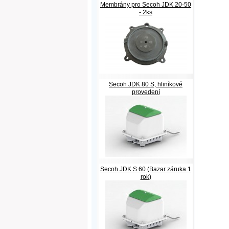
Membrány pro Secoh JDK 20-50
- 2ks
Secoh JDK 80 S, hliníkové
provedení
Secoh JDK S 60 (Bazar záruka 1
rok)