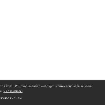
ého zážitku. Používáním našich webových stránek souhlasíte se všemi
ie.
Více informací
+420 602365847
SOUBORY CÍLENÍ
info@dmychadlasecoh.cz