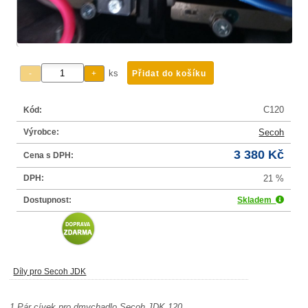
ks
C120
Kód:
Výrobce:
Secoh
3 380 Kč
Cena s DPH:
DPH:
21 %
Dostupnost:
Skladem
Díly pro Secoh JDK
1 Pár cívek pro dmychadlo Secoh JDK 120