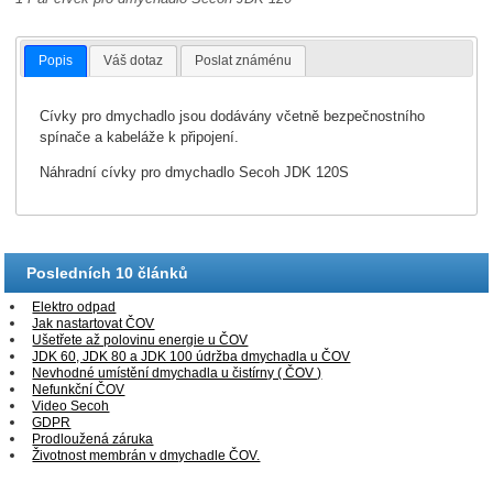
Popis
Váš dotaz
Poslat známénu
Cívky pro dmychadlo jsou dodávány včetně bezpečnostního
spínače a kabeláže k připojení.
Náhradní cívky pro dmychadlo Secoh JDK 120S
Posledních 10 článků
Elektro odpad
Jak nastartovat ČOV
Ušetřete až polovinu energie u ČOV
JDK 60, JDK 80 a JDK 100 údržba dmychadla u ČOV
Nevhodné umístění dmychadla u čistírny ( ČOV )
Nefunkční ČOV
Video Secoh
GDPR
Prodloužená záruka
Životnost membrán v dmychadle ČOV.