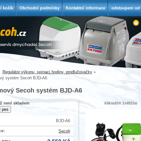
í košík
Obchodní podmínky
Kontaktní informace
odstoupeni od
Regulátor výkonu, spínací hodiny, prodlužovačky
vý systém Secoh BJD-A6
mový Secoh systém BJD-A6
iž není skladem
kliknutím zvětšíte
BJD-A6
ce:
Secoh