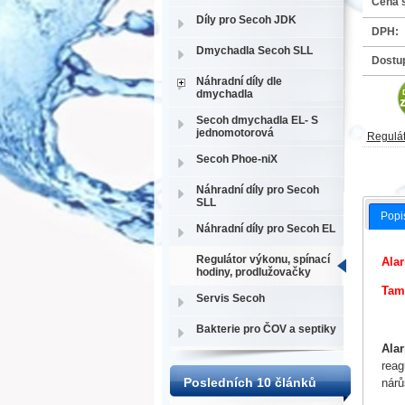
Cena 
Díly pro Secoh JDK
DPH:
Dmychadla Secoh SLL
Dostu
Náhradní díly dle
dmychadla
Secoh dmychadla EL- S
jednomotorová
Regulát
Secoh Phoe-niX
Náhradní díly pro Secoh
SLL
Popi
Náhradní díly pro Secoh EL
Regulátor výkonu, spínací
Alar
hodiny, prodlužovačky
Tam
Servis Secoh
Bakterie pro ČOV a septiky
Ala
reag
Posledních 10 článků
nárů