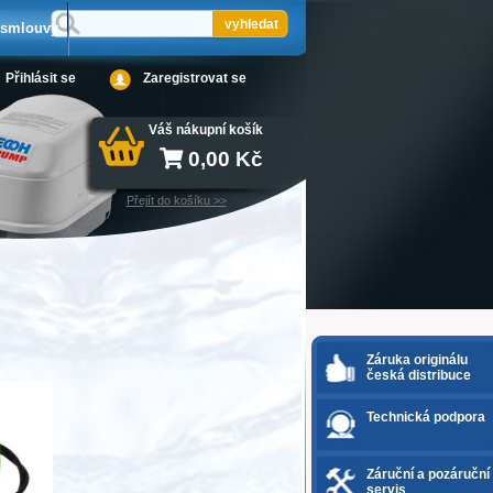
 smlouvy
Přihlásit se
Zaregistrovat se
Váš nákupní košík
0,00
Kč
Přejít do košíku >>
Záruka originálu
česká distribuce
Technická podpora
Záruční a pozáruční
servis