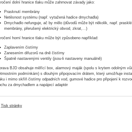
ročení dolní hranice tlaku může zahrnovat závady jako:
Prasknutí membrány
Netěsnost systému (např. vytažená hadice dmychadla)
Dmychadlo nefunguje, ač by mělo (důvodů může být několik, např. prasklé
membrány, přerušený elektrický obvod, zkrat,…)
ročení horní hranice tlaku může být způsobeno například:
Zaplavením čistírny
Zanesením difuzorů na dně čistírny
Špatně nastavenými ventily (jsou-li nastaveny manuálně)
rava BJD obsahuje měřící box, alarmový maják (spolu s krytem odolným vů
trnostním podmínkám) s dlouhým připojovacím drátem, který umožňuje insta
ku i mimo skříň čistírny odpadních vod, gumové hadice pro připojení k rozv
chu za dmychadlem a napájecí adaptér
|
Tisk stránky