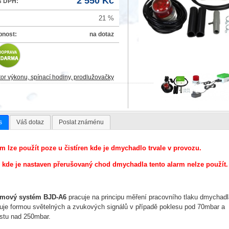
2 550 Kč
s DPH:
21 %
pnost:
na dotaz
or výkonu, spínací hodiny, prodlužovačky
s
Váš dotaz
Poslat známénu
m lze použít poze u čistíren kde je dmychadlo trvale v provozu.
 kde je nastaven přerušovaný chod dmychadla tento alarm nelze použít.
rmový systém BJD-A6
pracuje na principu měření pracovního tlaku dmychadl
uje formou světelných a zvukových signálů v případě poklesu pod 70mbar a
stu nad 250mbar.