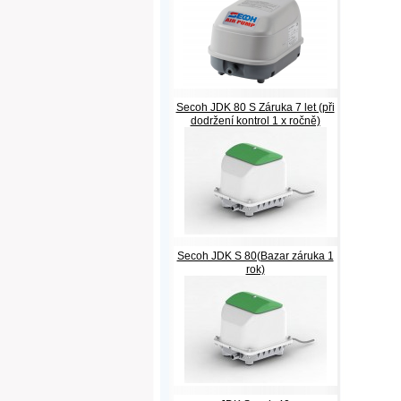
Secoh JDK 80 S Záruka 7 let (při
dodržení kontrol 1 x ročně)
Secoh JDK S 80(Bazar záruka 1
rok)