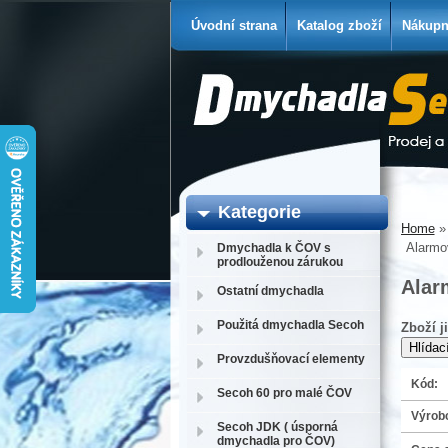
Úvodní strana
Katalog zboží
Nákupn
Kategorie
Home
Alarmo
Dmychadla k ČOV s
prodlouženou zárukou
Alar
Ostatní dmychadla
Použitá dmychadla Secoh
Zboží j
Provzdušňovací elementy
Kód:
Secoh 60 pro malé ČOV
Výrob
Secoh JDK ( úsporná
dmychadla pro ČOV)