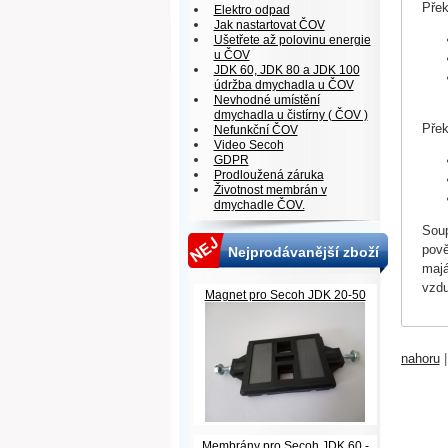
Přek
Elektro odpad
Jak nastartovat ČOV
Ušetřete až polovinu energie
u ČOV
JDK 60, JDK 80 a JDK 100
údržba dmychadla u ČOV
Nevhodné umístění
dmychadla u čistírny ( ČOV )
Přek
Nefunkční ČOV
Video Secoh
GDPR
Prodloužená záruka
Životnost membrán v
dmychadle ČOV.
Soup
pově
Nejprodávanější zboží
majá
vzdu
Magnet pro Secoh JDK 20-50
nahoru
Membrány pro Secoh JDK 60 -