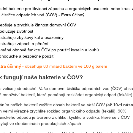
odní bakterie pro likvidaci zápachu a organických usazenin nebo krust 
í čističce odpadních vod (ČOV) - Extra účinný
lepšuje a zrychluje činnost domovní ČOV
odlužuje životnost
dstraňuje zbytkový kal a usazeniny
dstraňuje zápach a pěnění
omáhá obnově funkce ČOV po použití kyselin a louhů
ednoduché a bezpečné použití
tra účinný -
obsahuje 80 miliard bakterií
ve 100 g balení
k fungují naše bakterie v ČOV?
to velice jednoduché. Vaše domovní čistička odpadních vod (ČOV) obs
 množství bakterií, které pomáhají rozkládat organický odpad (fekálie)
áním našich bakterií zvýšíte obsah bakterií ve Vaší ČOV (
až 10-ti nás
m velmi výrazně zrychlíte rozklad organického odpadu (fekálií). 90%
anického odpadu je tvořeno z uhlíku, kyslíku a vodíku, které se v ČOV
kytují ve sloučeninách produkujících zápach.