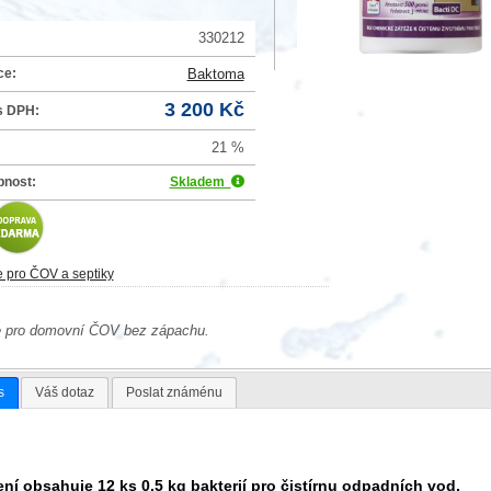
330212
ce:
Baktoma
3 200 Kč
s DPH:
21 %
pnost:
Skladem
e pro ČOV a septiky
e pro domovní ČOV bez zápachu.
s
Váš dotaz
Poslat známénu
ení obsahuje 12 ks 0,5 kg bakterií pro čistírnu odpadních vod.