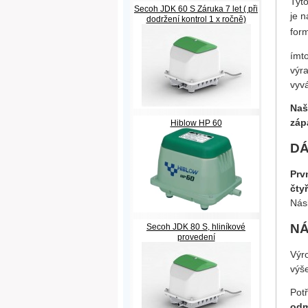
Tyto
Secoh JDK 60 S Záruka 7 let ( při
je 
dodržení kontrol 1 x ročně)
for
ímt
výr
vyv
Naš
záp
Hiblow HP 60
DÁ
Prv
čty
Nás
NÁ
Secoh JDK 80 S, hliníkové
provedení
Výr
výš
Pot
odm