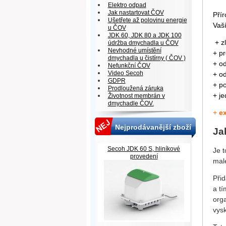
Elektro odpad
Jak nastartovat ČOV
Přír
Ušetřete až polovinu energie
Vaš
u ČOV
JDK 60, JDK 80 a JDK 100
+ z
údržba dmychadla u ČOV
Nevhodné umístění
+ pr
dmychadla u čistírny ( ČOV )
+ o
Nefunkční ČOV
Video Secoh
+ o
GDPR
+ p
Prodloužená záruka
+ j
Životnost membrán v
dmychadle ČOV.
+
ex
Nejprodávanější zboží
Ja
Secoh JDK 60 S, hliníkové
Je 
provedení
malé
Přid
a tí
org
vys