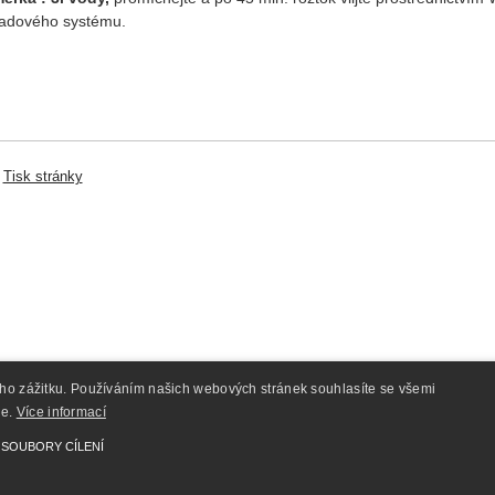
adového systému.
|
Tisk stránky
ého zážitku. Používáním našich webových stránek souhlasíte se všemi
ie.
Více informací
+420 602365847
SOUBORY CÍLENÍ
info@dmychadlasecoh.cz