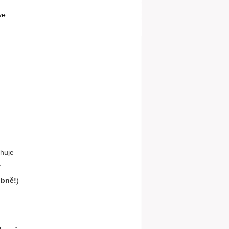
ve
ahuje
.
obně!
)