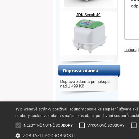
odp
JDK Secoh 40
nahoru
Doprava zdarma při nákupu
nad 1 499 Kč
Tyto webové stránky používají soubory cookie ke zlepšení uživatelsk
soubory cookie v souladu s našimi zásadami používání souborů cook
NEZBYTNĚ NUTNÉ SOUBORY
VÝKONOVÉ SOUBORY
ZOBRAZIT PODROBNOSTI