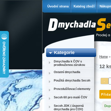
Úvodní strana
Katalog zboží
Nákupn
Kategorie
Home
Dmychadla k ČOV s
prodlouženou zárukou
12 k
Ostatní dmychadla
Použitá dmychadla Secoh
Provzdušňovací elementy
Secoh 60 pro malé ČOV
Dop
Secoh JDK ( úsporná
dmychadla pro ČOV)