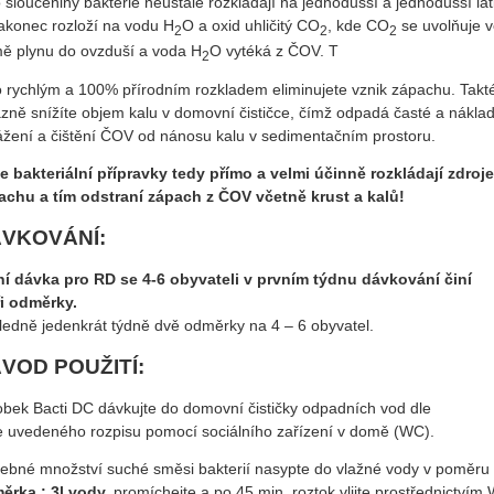
 sloučeniny bakterie neustále rozkládají na jednodušší a jednodušší lát
nakonec rozloží na vodu H
O a oxid uhličitý CO
, kde CO
se uvolňuje 
2
2
2
mě plynu do ovzduší a voda H
O vytéká z ČOV. T
2
o rychlým a 100% přírodním rozkladem eliminujete vznik zápachu. Takt
azně snížíte objem kalu v domovní čističce, čímž odpadá časté a nákla
ážení a čištění ČOV od nánosu kalu v sedimentačním prostoru.
e bakteriální přípravky tedy přímo a velmi účinně rozkládají zdroj
achu a tím odstraní zápach z ČOV včetně krust a kalů!
VKOVÁNÍ:
ní dávka pro RD se 4-6 obyvateli v prvním týdnu dávkování činí
ři odměrky.
ledně jedenkrát týdně dvě odměrky na 4 – 6 obyvatel.
VOD POUŽITÍ:
obek Bacti DC dávkujte do domovní čističky odpadních vod dle
e uvedeného rozpisu pomocí sociálního zařízení v domě (WC).
řebné množství suché směsi bakterií nasypte do vlažné vody v poměr
ěrka : 3l vody,
promíchejte a po 45 min. roztok vlijte prostřednictvím