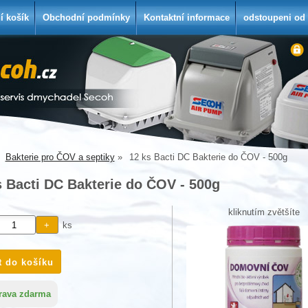
í košík
Obchodní podmínky
Kontaktní informace
odstoupeni od
Bakterie pro ČOV a septiky
12 ks Bacti DC Bakterie do ČOV - 500g
s Bacti DC Bakterie do ČOV - 500g
kliknutím zvětšíte
ks
rava zdarma