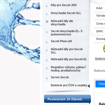
Díly pro Secoh JDK
Kód:
Dmychadla Secoh SLL
Výrob
Náhradní díly dle
Cena 
dmychadla
Secoh dmychadla EL- S
DPH:
jednomotorová
Dostu
Secoh Phoe-niX
Náhradní díly pro Secoh
SLL
Bakteri
Náhradní díly pro Secoh EL
Regulátor výkonu, spínací
Bakteri
hodiny, prodlužovačky
Servis Secoh
Popi
Bakterie pro ČOV a septiky
Posledních 10 článků
Bal