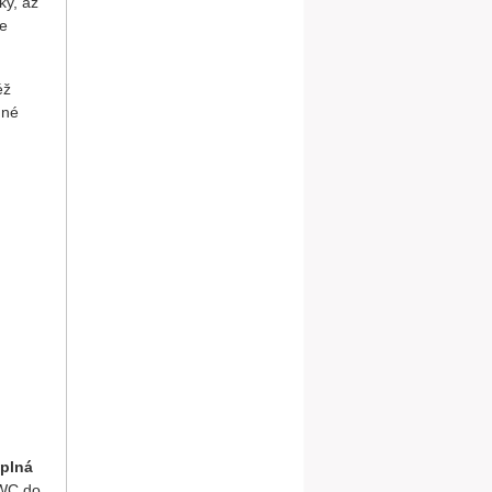
ky, až
ve
éž
dné
e
u
plná
 WC do