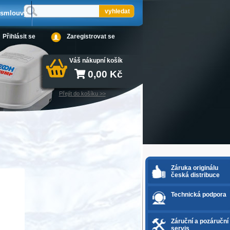
 smlouvy
Přihlásit se
Zaregistrovat se
Váš nákupní košík
0,00
Kč
Přejít do košíku >>
Záruka originálu
česká distribuce
Technická podpora
Záruční a pozáruční
servis